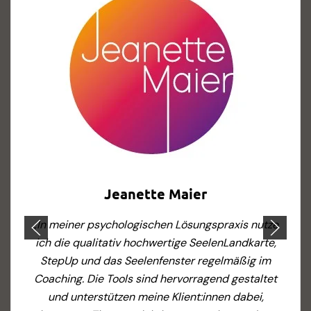
Simone Klocke
„Hallo Herr Putz,
ich wollte … Ihnen mitteilen, dass ich auch von
diesen noch ergänzenden Sets/Produkten sehr
begeistert bin. Die On Board-Seelenlandkarte hat
schon sehr lieben Menschen aus Trauer und
Burnout zurück ins Leben geholfen und auch das
Schatzkästchen hat schon sehr viel bewirkt. Es sind
ganz wunderbare, einfache Hilfen für Menschen,
wieder mit sich selbst in Kontakt zu kommen. Vielen
Dank für diese tollen Tools, die mit soviel