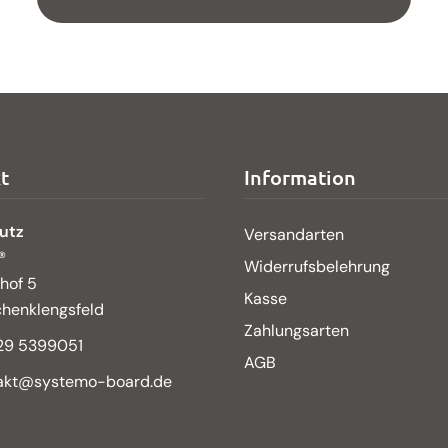
t
Information
utz
Versandarten
®
Widerrufsbelehrung
hof 5
Kasse
henklengsfeld
Zahlungsarten
29 5399051
AGB
akt@systemo-board.de