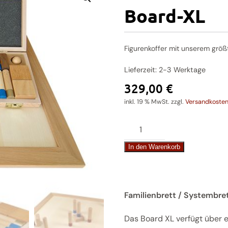
Board-XL
Figurenkoffer mit unserem größ
Lieferzeit:
2-3 Werktage
329,00
€
inkl. 19 % MwSt.
zzgl.
Versandkoste
Familienbrett
/
In den Warenkorb
Systembrett
mit
Board-
XL
Familienbrett / Systembr
Menge
Das Board XL verfügt über 