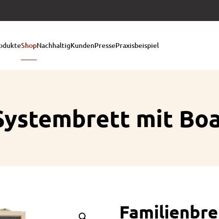
odukte
Shop
Nachhaltig
Kunden
Presse
Praxisbeispiel
 Systembrett mit Bo
Familienbre